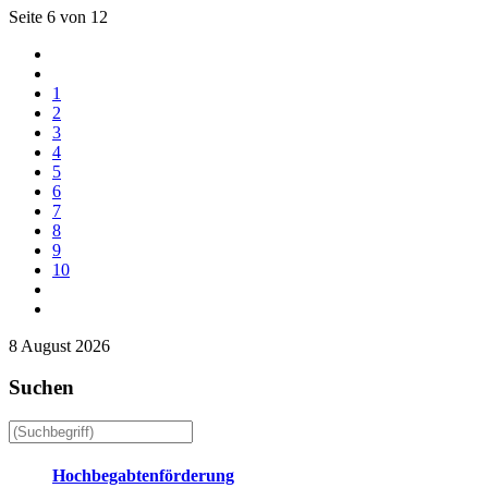
Seite 6 von 12
1
2
3
4
5
6
7
8
9
10
8 August 2026
Suchen
Hochbegabtenförderung