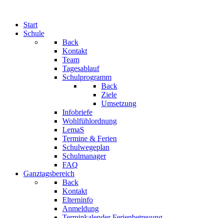
Start
Schule
Back
Kontakt
Team
Tagesablauf
Schulprogramm
Back
Ziele
Umsetzung
Infobriefe
Wohlfühlordnung
LemaS
Termine & Ferien
Schulwegeplan
Schulmanager
FAQ
Ganztagsbereich
Back
Kontakt
Elterninfo
Anmeldung
Terminkalender Ferienbetreuung