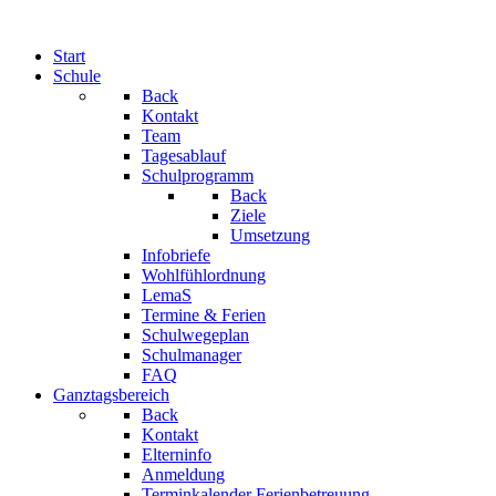
Start
Schule
Back
Kontakt
Team
Tagesablauf
Schulprogramm
Back
Ziele
Umsetzung
Infobriefe
Wohlfühlordnung
LemaS
Termine & Ferien
Schulwegeplan
Schulmanager
FAQ
Ganztagsbereich
Back
Kontakt
Elterninfo
Anmeldung
Terminkalender Ferienbetreuung