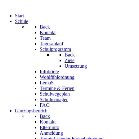
Start
Schule
Back
Kontakt
Team
Tagesablauf
Schulprogramm
Back
Ziele
Umsetzung
Infobriefe
Wohlfühlordnung
LemaS
Termine & Ferien
Schulwegeplan
Schulmanager
FAQ
Ganztagsbereich
Back
Kontakt
Elterninfo
Anmeldung
Terminkalender Ferienbetreuung