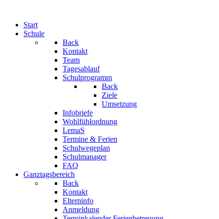
Start
Schule
Back
Kontakt
Team
Tagesablauf
Schulprogramm
Back
Ziele
Umsetzung
Infobriefe
Wohlfühlordnung
LemaS
Termine & Ferien
Schulwegeplan
Schulmanager
FAQ
Ganztagsbereich
Back
Kontakt
Elterninfo
Anmeldung
Terminkalender Ferienbetreuung