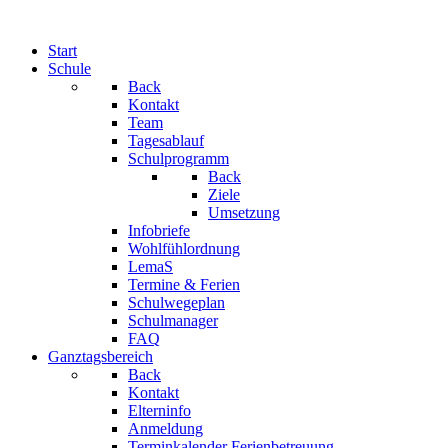
Start
Schule
Back
Kontakt
Team
Tagesablauf
Schulprogramm
Back
Ziele
Umsetzung
Infobriefe
Wohlfühlordnung
LemaS
Termine & Ferien
Schulwegeplan
Schulmanager
FAQ
Ganztagsbereich
Back
Kontakt
Elterninfo
Anmeldung
Terminkalender Ferienbetreuung