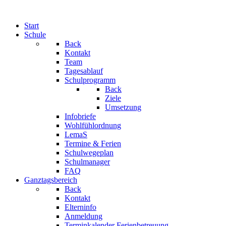
Start
Schule
Back
Kontakt
Team
Tagesablauf
Schulprogramm
Back
Ziele
Umsetzung
Infobriefe
Wohlfühlordnung
LemaS
Termine & Ferien
Schulwegeplan
Schulmanager
FAQ
Ganztagsbereich
Back
Kontakt
Elterninfo
Anmeldung
Terminkalender Ferienbetreuung