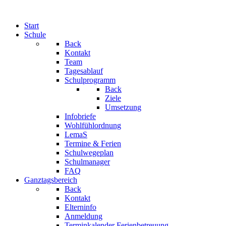
Start
Schule
Back
Kontakt
Team
Tagesablauf
Schulprogramm
Back
Ziele
Umsetzung
Infobriefe
Wohlfühlordnung
LemaS
Termine & Ferien
Schulwegeplan
Schulmanager
FAQ
Ganztagsbereich
Back
Kontakt
Elterninfo
Anmeldung
Terminkalender Ferienbetreuung