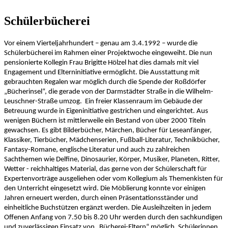
Schülerbücherei
Vor einem Vierteljahrhundert – genau am 3.4.1992 – wurde die
Schülerbücherei im Rahmen einer Projektwoche eingeweiht. Die nun
pensionierte Kollegin Frau Brigitte Hölzel hat dies damals mit viel
Engagement und Elterninitiative ermöglicht. Die Ausstattung mit
gebrauchten Regalen war möglich durch die Spende der Roßdörfer
„Bücherinsel“, die gerade von der Darmstädter Straße in die
Wilhelm-
Leuschner-Straße umzog.
Ein freier Klassenraum im Gebäude der
Betreuung wurde in Eigeninitiative gestrichen und eingerichtet. Aus
wenigen Büchern ist mittlerweile ein Bestand von über 2000 Titeln
gewachsen. Es gibt Bilderbücher, Märchen, Bücher für Leseanfänger,
Klassiker, Tierbücher, Mädchenserien, Fußball-Literatur, Technikbücher,
Fantasy-Romane, englische Literatur und auch zu zahlreichen
Sachthemen wie Delfine, Dinosaurier, Körper, Musiker, Planeten, Ritter,
Wetter - reichhaltiges Material, das gerne von der Schülerschaft für
Expertenvorträge ausgeliehen oder vom Kollegium als Themenkisten für
den Unterricht eingesetzt wird. Die Möblierung konnte vor einigen
Jahren erneuert werden, durch einen Präsentationsständer und
einheitliche Buchstützen ergänzt werden. Die Ausleihzeiten in jedem
Offenen Anfang von 7.50 bis 8.20 Uhr werden
durch den sachkundigen
und zuverlässigen Einsatz von „Bücherei-Eltern“ möglich. Schülerinnen