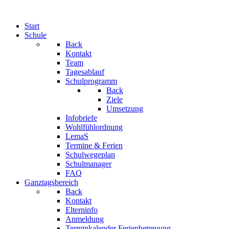
Start
Schule
Back
Kontakt
Team
Tagesablauf
Schulprogramm
Back
Ziele
Umsetzung
Infobriefe
Wohlfühlordnung
LemaS
Termine & Ferien
Schulwegeplan
Schulmanager
FAQ
Ganztagsbereich
Back
Kontakt
Elterninfo
Anmeldung
Terminkalender Ferienbetreuung