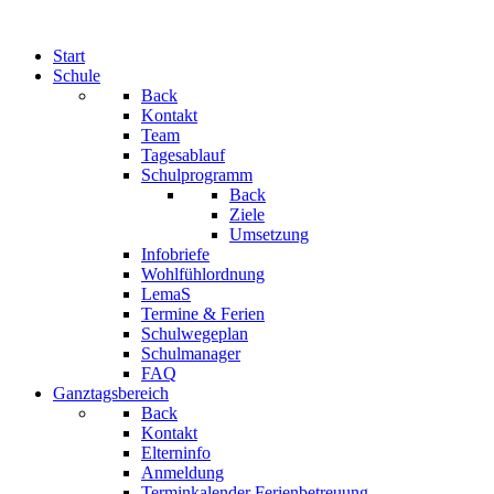
Start
Schule
Back
Kontakt
Team
Tagesablauf
Schulprogramm
Back
Ziele
Umsetzung
Infobriefe
Wohlfühlordnung
LemaS
Termine & Ferien
Schulwegeplan
Schulmanager
FAQ
Ganztagsbereich
Back
Kontakt
Elterninfo
Anmeldung
Terminkalender Ferienbetreuung