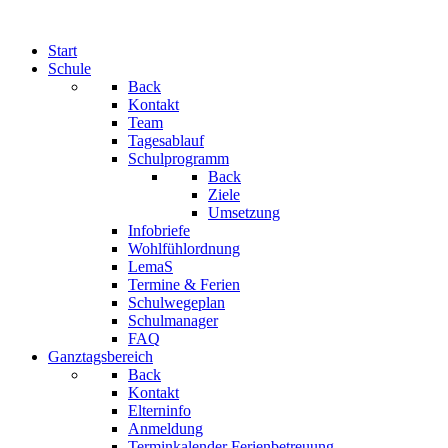
Start
Schule
Back
Kontakt
Team
Tagesablauf
Schulprogramm
Back
Ziele
Umsetzung
Infobriefe
Wohlfühlordnung
LemaS
Termine & Ferien
Schulwegeplan
Schulmanager
FAQ
Ganztagsbereich
Back
Kontakt
Elterninfo
Anmeldung
Terminkalender Ferienbetreuung