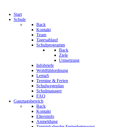
Start
Schule
Back
Kontakt
Team
Tagesablauf
Schulprogramm
Back
Ziele
Umsetzung
Infobriefe
Wohlfühlordnung
LemaS
Termine & Ferien
Schulwegeplan
Schulmanager
FAQ
Ganztagsbereich
Back
Kontakt
Elterninfo
Anmeldung
Terminkalender Ferienbetreuung