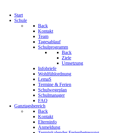
Start
Schule
Back
Kontakt
Team
Tagesablauf
Schulprogramm
Back
Ziele
Umsetzung
Infobriefe
Wohlfühlordnung
LemaS
Termine & Ferien
Schulwegeplan
Schulmanager
FAQ
Ganztagsbereich
Back
Kontakt
Elterninfo
Anmeldung
Terminkalender Ferienbetreuung