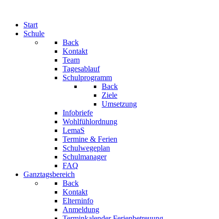
Start
Schule
Back
Kontakt
Team
Tagesablauf
Schulprogramm
Back
Ziele
Umsetzung
Infobriefe
Wohlfühlordnung
LemaS
Termine & Ferien
Schulwegeplan
Schulmanager
FAQ
Ganztagsbereich
Back
Kontakt
Elterninfo
Anmeldung
Terminkalender Ferienbetreuung