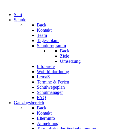
Start
Schule
Back
Kontakt
Team
Tagesablauf
Schulprogramm
Back
Ziele
Umsetzung
Infobriefe
Wohlfühlordnung
LemaS
Termine & Ferien
Schulwegeplan
Schulmanager
FAQ
Ganztagsbereich
Back
Kontakt
Elterninfo
Anmeldung
Terminkalender Ferienbetreuung