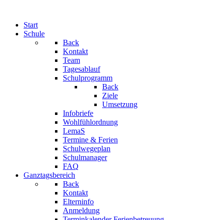
Start
Schule
Back
Kontakt
Team
Tagesablauf
Schulprogramm
Back
Ziele
Umsetzung
Infobriefe
Wohlfühlordnung
LemaS
Termine & Ferien
Schulwegeplan
Schulmanager
FAQ
Ganztagsbereich
Back
Kontakt
Elterninfo
Anmeldung
Terminkalender Ferienbetreuung