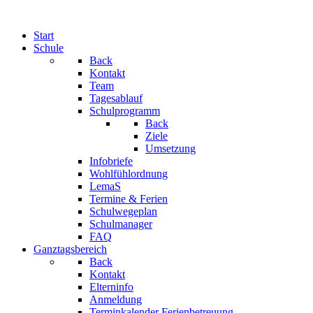
Start
Schule
Back
Kontakt
Team
Tagesablauf
Schulprogramm
Back
Ziele
Umsetzung
Infobriefe
Wohlfühlordnung
LemaS
Termine & Ferien
Schulwegeplan
Schulmanager
FAQ
Ganztagsbereich
Back
Kontakt
Elterninfo
Anmeldung
Terminkalender Ferienbetreuung